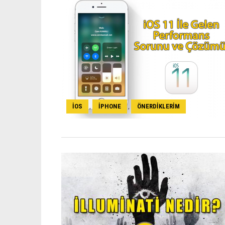
IOS
IPHONE
ÖNERDIKLERIM
,
,