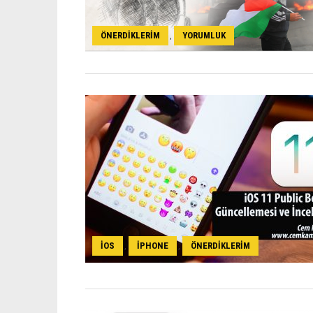
ÖNERDIKLERIM
YORUMLUK
,
IOS
IPHONE
ÖNERDIKLERIM
,
,