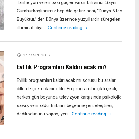
Tarihe yön veren bazı güçler vardır bilirsiniz. Sayın
Cumhurbaşkanımız hep dile getirir hani; “Dünya 5’ten
Büyüktür.” der. Dünya üzerinde yüzyıllardır süregelen
"İlluminati
illuminati diye…
Continue reading
ve
Masonluk
Nedir?
24 MART 2017
Neye
Evlilik Programları Kaldırılacak mı?
Hizmet
Eder?"
Evlilik programları kaldırılacak mı sorusu bu aralar
dillerde çok dolanır oldu. Bu programlar çıktı çıkalı,
herkes gün boyunca televizyon karşısında psikolojik
savaş verir oldu. Birbirini beğenmeyen, eleştiren,
"Evlilik
dedikodusunu yapan, yeri…
Continue reading
Programları
Kaldırılacak
mı?"