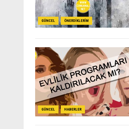
GÜNCEL
ÖNERDIKLERIM
,
GÜNCEL
HABERLER
,