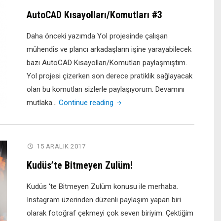
Menüsü
AutoCAD Kısayolları/Komutları #3
–
LAYERS/TA
Daha önceki yazımda Yol projesinde çalışan
mühendis ve plancı arkadaşların işine yarayabilecek
bazı AutoCAD Kısayolları/Komutları paylaşmıştım.
Yol projesi çizerken son derece pratiklik sağlayacak
olan bu komutları sizlerle paylaşıyorum. Devamını
"AutoCAD
mutlaka…
Continue reading
Kısayolları/Komutları
#3"
15 ARALIK 2017
Kudüs’te Bitmeyen Zulüm!
Kudüs ‘te Bitmeyen Zulüm konusu ile merhaba.
Instagram üzerinden düzenli paylaşım yapan biri
olarak fotoğraf çekmeyi çok seven biriyim. Çektiğim