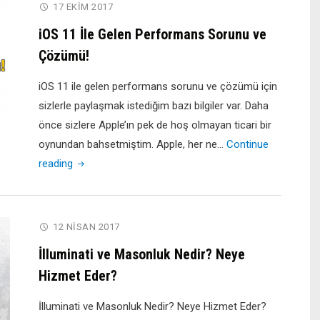
Beta
17 EKIM 2017
3
iOS 11 İle Gelen Performans Sorunu ve
Güncellemesi
Çözümü!
ve
İncelemesi"
iOS 11 ile gelen performans sorunu ve çözümü için
sizlerle paylaşmak istediğim bazı bilgiler var. Daha
önce sizlere Apple’ın pek de hoş olmayan ticari bir
oynundan bahsetmiştim. Apple, her ne…
Continue
"iOS
reading
11
İle
Gelen
12 NISAN 2017
Performans
İlluminati ve Masonluk Nedir? Neye
Sorunu
Hizmet Eder?
ve
Çözümü!"
İlluminati ve Masonluk Nedir? Neye Hizmet Eder?