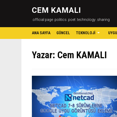
CEM KAMALI
.official page .politics .poet .technology .sharing
ANA SAYFA
GÜNCEL
TEKNOLOJI
UYG
Yazar:
Cem KAMALI