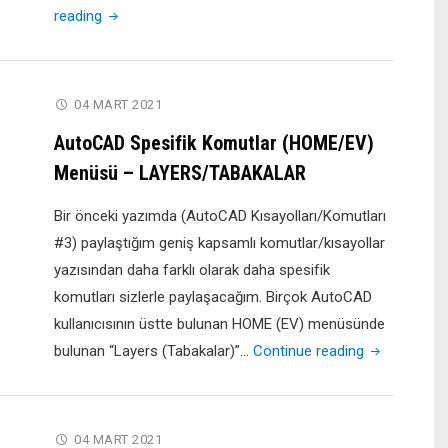
"AutoCAD
reading
Spesifik
Komutlar
(HOME/EV)
04 MART 2021
Menüsü
AutoCAD Spesifik Komutlar (HOME/EV)
–
Menüsü – LAYERS/TABAKALAR
DRAW
(ÇİZİM)"
Bir önceki yazımda (AutoCAD Kısayolları/Komutları
#3) paylaştığım geniş kapsamlı komutlar/kısayollar
yazısından daha farklı olarak daha spesifik
komutları sizlerle paylaşacağım. Birçok AutoCAD
kullanıcısının üstte bulunan HOME (EV) menüsünde
"AutoCAD
bulunan “Layers (Tabakalar)”…
Continue reading
Spesifik
Komutlar
(HOME/EV)
04 MART 2021