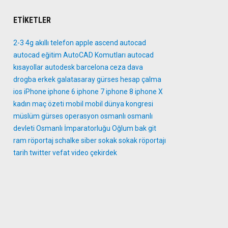
ETIKETLER
2-3
4g
akıllı telefon
apple
ascend
autocad
autocad eğitim
AutoCAD Komutları
autocad
kısayollar
autodesk
barcelona
ceza
dava
drogba
erkek
galatasaray
gürses
hesap çalma
ios
iPhone
iphone 6
iphone 7
iphone 8
iphone X
kadın
maç özeti
mobil
mobil dünya kongresi
müslüm gürses
operasyon
osmanlı
osmanlı
devleti
Osmanlı İmparatorluğu
Oğlum bak git
ram
röportaj
schalke
siber
sokak
sokak röportajı
tarih
twitter
vefat
video
çekirdek