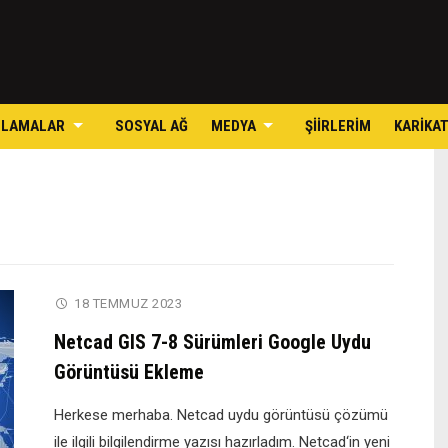
Skip
to
content
ULAMALAR
SOSYAL AĞ
MEDYA
ŞIIRLERIM
KARIKA
18 TEMMUZ 2023
Netcad GIS 7-8 Sürümleri Google Uydu
Görüntüsü Ekleme
Herkese merhaba. Netcad uydu görüntüsü çözümü
ile ilgili bilgilendirme yazısı hazırladım. Netcad‘in yeni