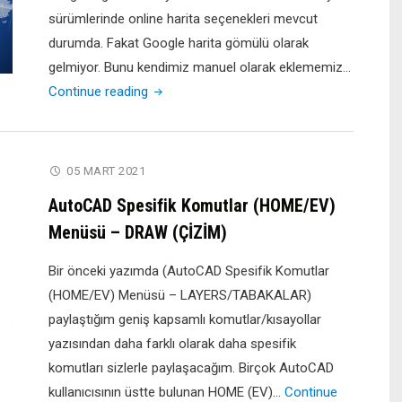
sürümlerinde online harita seçenekleri mevcut
durumda. Fakat Google harita gömülü olarak
gelmiyor. Bunu kendimiz manuel olarak eklememiz…
"Netcad
Continue reading
GIS
7-
8
05 MART 2021
Sürümleri
AutoCAD Spesifik Komutlar (HOME/EV)
Google
Menüsü – DRAW (ÇİZİM)
Uydu
Görüntüsü
Bir önceki yazımda (AutoCAD Spesifik Komutlar
Ekleme"
(HOME/EV) Menüsü – LAYERS/TABAKALAR)
paylaştığım geniş kapsamlı komutlar/kısayollar
yazısından daha farklı olarak daha spesifik
komutları sizlerle paylaşacağım. Birçok AutoCAD
kullanıcısının üstte bulunan HOME (EV)…
Continue