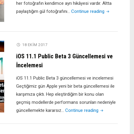
her fotoğrafın kendimce ayrı hikâyesi vardır. Altta
"Kudüs’te
paylaştığım gül fotoğrafını…
Continue reading
Bitmeyen
Zulüm!"
18 EKIM 2017
iOS 11.1 Public Beta 3 Güncellemesi ve
İncelemesi
iOS 11.1 Public Beta 3 güncellemesi ve incelemesi
Geçtiğimiz gün Apple yeni bir beta güncellemesi ile
karşımıza çıktı. Hep eleştirdiğim bir konu olan
geçmiş modellerde performans sorunları nedeniyle
"iOS
güncellemekte kararsız…
Continue reading
11.1
Public