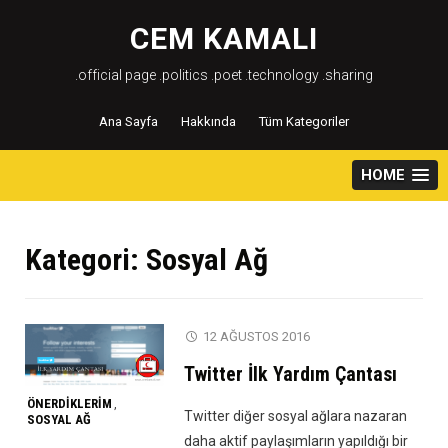
Skip
to
CEM KAMALI
content
.official page .politics .poet .technology .sharing
Ana Sayfa
Hakkında
Tüm Kategoriler
HOME
Kategori:
Sosyal Ağ
12 AĞUSTOS 2016
Twitter İlk Yardım Çantası
ÖNERDIKLERIM
,
Twitter diğer sosyal ağlara nazaran
SOSYAL AĞ
daha aktif paylaşımların yapıldığı bir