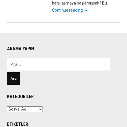
karşılaşmaya başlamışsak? Bu…
"Facebook
Continue reading
İlk
Yardım
Çantası"
ARAMA YAPIN
Arama:
KATEGORILER
Kategoriler
ETIKETLER