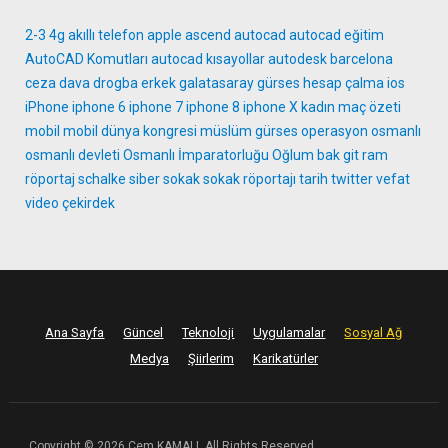
2-3
4g
akıllı telefon
apple
ascend
autocad
autocad eğitim
AutoCAD Komutları
autocad kısayollar
autodesk
barcelona
ceza
dava
drogba
erkek
galatasaray
gürses
hesap çalma
ios
iPhone
iphone 6
iphone 7
iphone 8
iphone X
kadın
maç özeti
mobil
mobil dünya kongresi
müslüm gürses
operasyon
osmanlı
osmanlı devleti
Osmanlı İmparatorluğu
Oğlum bak git
ram
röportaj
schalke
siber
sokak
sokak röportajı
tarih
twitter
vefat
video
çekirdek
Ana Sayfa
Güncel
Teknoloji
Uygulamalar
Sosyal Ağ
Medya
Şiirlerim
Karikatürler
Copyright © 2026 Cem KAMALI. All Rights Reserved.