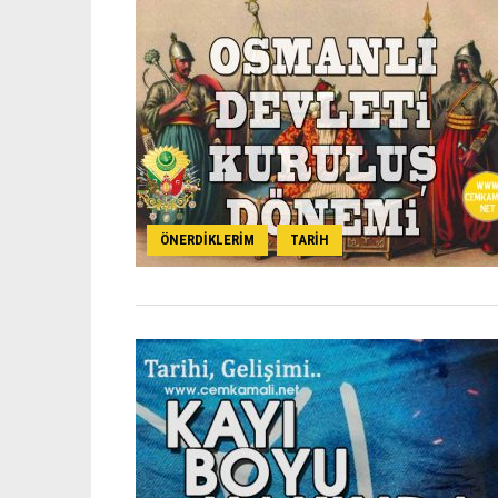
ÖNERDIKLERIM
TARIH
,