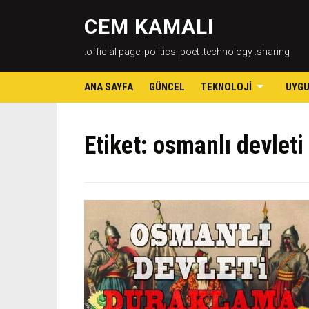
CEM KAMALI
.official page .politics .poet .technology .sharing
ANA SAYFA
GÜNCEL
TEKNOLOJI
UYG
Etiket:
osmanlı devleti