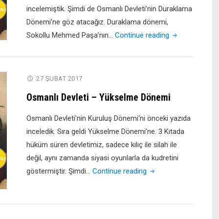
incelemiştik. Şimdi de Osmanlı Devleti’nin Duraklama
Dönemi’ne göz atacağız. Duraklama dönemi,
"Osmanlı
Sokollu Mehmed Paşa’nın…
Continue reading
Devleti
–
Duraklama
27 ŞUBAT 2017
Dönemi"
Osmanlı Devleti – Yükselme Dönemi
Osmanlı Devleti’nin Kuruluş Dönemi‘ni önceki yazıda
inceledik. Sıra geldi Yükselme Dönemi’ne. 3 Kıtada
hüküm süren devletimiz, sadece kılıç ile silah ile
değil, aynı zamanda siyasi oyunlarla da kudretini
"Osmanlı
göstermiştir. Şimdi…
Continue reading
Devleti
–
Yükselme