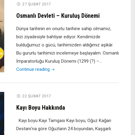
Dönemi"
27 ŞUBAT 2017
Osmanlı Devleti – Kuruluş Dönemi
Dünya tarihinin en onurlu tarihine sahip olmamız,
bizi ziyadesiyle bahtiyar ediyor. Kendimizde
bulduğumuz o gücü, tarihimizden aldığımız aşikâr.
Bu gururlu tarihimizi incelemeye başlayalım. Osmanlı
İmparatorluğu Kuruluş Dönemi (1299 (?) –…
"Osmanlı
Continue reading
Devleti
–
Kuruluş
22 ŞUBAT 2017
Dönemi"
Kayı Boyu Hakkında
Kayı boyu Kayı Tamgası Kayı boyu, Oğuz Kağan
Destanı’na göre Oğuzların 24 boyundan, Kaşgarlı