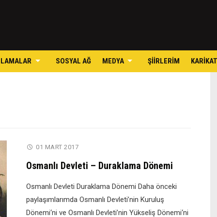
Skip
to
content
ULAMALAR
SOSYAL AĞ
MEDYA
ŞIIRLERIM
KARIKA
01 MART 2017
Osmanlı Devleti – Duraklama Dönemi
Osmanlı Devleti Duraklama Dönemi Daha önceki
paylaşımlarımda Osmanlı Devleti’nin Kuruluş
Dönemi‘ni ve Osmanlı Devleti’nin Yükseliş Dönemi‘ni