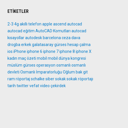
ETIKETLER
2-3
4g
akıllı telefon
apple
ascend
autocad
autocad eğitim
AutoCAD Komutları
autocad
kısayollar
autodesk
barcelona
ceza
dava
drogba
erkek
galatasaray
gürses
hesap çalma
ios
iPhone
iphone 6
iphone 7
iphone 8
iphone X
kadın
maç özeti
mobil
mobil dünya kongresi
müslüm gürses
operasyon
osmanlı
osmanlı
devleti
Osmanlı İmparatorluğu
Oğlum bak git
ram
röportaj
schalke
siber
sokak
sokak röportajı
tarih
twitter
vefat
video
çekirdek