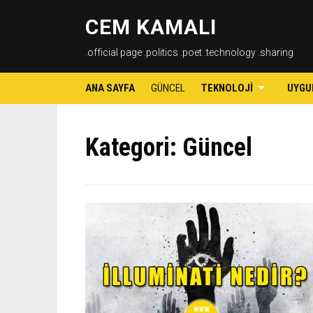
CEM KAMALI
.official page .politics .poet .technology .sharing
ANA SAYFA
GÜNCEL
TEKNOLOJI
UYGU
Kategori:
Güncel