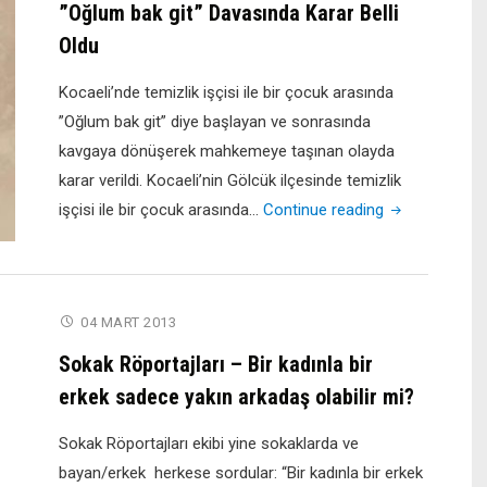
”Oğlum bak git” Davasında Karar Belli
Oldu
Kocaeli’nde temizlik işçisi ile bir çocuk arasında
”Oğlum bak git” diye başlayan ve sonrasında
kavgaya dönüşerek mahkemeye taşınan olayda
karar verildi. Kocaeli’nin Gölcük ilçesinde temizlik
"”Oğlum
işçisi ile bir çocuk arasında…
Continue reading
bak
git”
Davasında
04 MART 2013
Karar
Belli
Sokak Röportajları – Bir kadınla bir
Oldu"
erkek sadece yakın arkadaş olabilir mi?
Sokak Röportajları ekibi yine sokaklarda ve
bayan/erkek herkese sordular: “Bir kadınla bir erkek