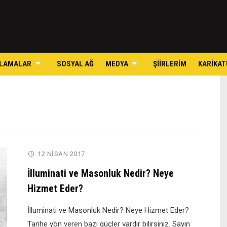
Skip
to
content
LAMALAR
SOSYAL AĞ
MEDYA
ŞIIRLERIM
KARIKAT
12 NISAN 2017
İlluminati ve Masonluk Nedir? Neye
Hizmet Eder?
İlluminati ve Masonluk Nedir? Neye Hizmet Eder?
Tarihe yön veren bazı güçler vardır bilirsiniz. Sayın