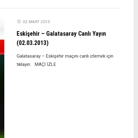
Gürses’in
Ölümü
İle
02 MART 2013
İlgili
Eskişehir – Galatasaray Canlı Yayın
Şok
(02.03.2013)
Açıklama!"
Galatasaray – Eskişehir maçını canlı izlemek için
tıklayın. MAÇI İZLE