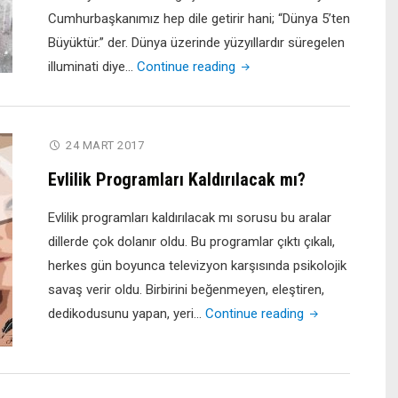
Cumhurbaşkanımız hep dile getirir hani; “Dünya 5’ten
Büyüktür.” der. Dünya üzerinde yüzyıllardır süregelen
"İlluminati
illuminati diye…
Continue reading
ve
Masonluk
Nedir?
24 MART 2017
Neye
Evlilik Programları Kaldırılacak mı?
Hizmet
Eder?"
Evlilik programları kaldırılacak mı sorusu bu aralar
dillerde çok dolanır oldu. Bu programlar çıktı çıkalı,
herkes gün boyunca televizyon karşısında psikolojik
savaş verir oldu. Birbirini beğenmeyen, eleştiren,
"Evlilik
dedikodusunu yapan, yeri…
Continue reading
Programları
Kaldırılacak
mı?"