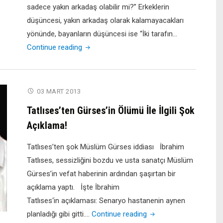
sadece yakın arkadaş olabilir mi?” Erkeklerin
düşüncesi, yakın arkadaş olarak kalamayacakları
yönünde, bayanların düşüncesi ise “İki tarafın…
"Sokak
Continue reading
Röportajları
–
Bir
03 MART 2013
kadınla
Tatlıses’ten Gürses’in Ölümü İle İlgili Şok
bir
Açıklama!
erkek
sadece
Tatlıses’ten şok Müslüm Gürses iddiası İbrahim
yakın
Tatlıses, sessizliğini bozdu ve usta sanatçı Müslüm
arkadaş
Gürses’in vefat haberinin ardından şaşırtan bir
olabilir
açıklama yaptı. İşte İbrahim
mi?"
Tatlıses‘in açıklaması: Senaryo hastanenin aynen
"Tatlıses’ten
planladığı gibi gitti.…
Continue reading