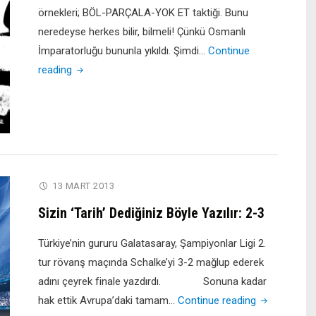
örnekleri; BÖL-PARÇALA-YOK ET taktiği. Bunu
neredeyse herkes bilir, bilmeli! Çünkü Osmanlı
İmparatorluğu bununla yıkıldı. Şimdi…
Continue
"Ya
reading
Karışıklık
Böyle
Devam
Ederse?"
13 MART 2013
Sizin ‘Tarih’ Dediğiniz Böyle Yazılır: 2-3
Türkiye’nin gururu Galatasaray, Şampiyonlar Ligi 2.
tur rövanş maçında Schalke’yi 3-2 mağlup ederek
adını çeyrek finale yazdırdı. Sonuna kadar
"Sizin
hak ettik Avrupa’daki tamam…
Continue reading