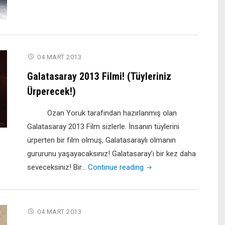
‘Tarih’
Dediğiniz
Böyle
Yazılır:
2-
04 MART 2013
3"
Galatasaray 2013 Filmi! (Tüyleriniz
Ürperecek!)
Ozan Yoruk tarafından hazırlanmış olan
Galatasaray 2013 Film sizlerle. İnsanın tüylerini
ürperten bir film olmuş, Galatasaraylı olmanın
gururunu yaşayacaksınız! Galatasaray’ı bir kez daha
"Galatasaray
seveceksiniz! Bir…
Continue reading
2013
Filmi!
(Tüyleriniz
04 MART 2013
Ürperecek!)"