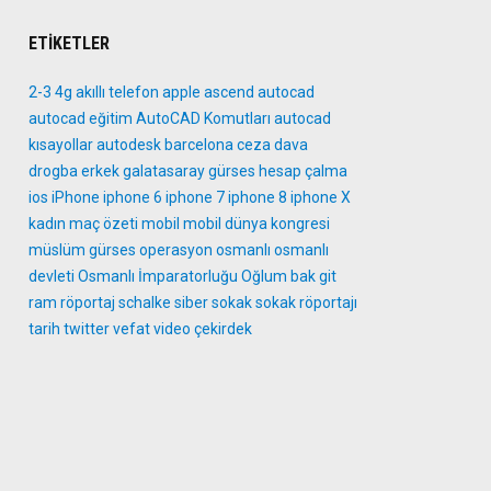
ETIKETLER
2-3
4g
akıllı telefon
apple
ascend
autocad
autocad eğitim
AutoCAD Komutları
autocad
kısayollar
autodesk
barcelona
ceza
dava
drogba
erkek
galatasaray
gürses
hesap çalma
ios
iPhone
iphone 6
iphone 7
iphone 8
iphone X
kadın
maç özeti
mobil
mobil dünya kongresi
müslüm gürses
operasyon
osmanlı
osmanlı
devleti
Osmanlı İmparatorluğu
Oğlum bak git
ram
röportaj
schalke
siber
sokak
sokak röportajı
tarih
twitter
vefat
video
çekirdek