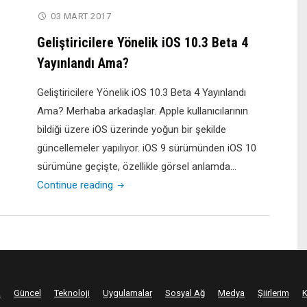
Gelen
03 MART 2017
Performans
Geliştiricilere Yönelik iOS 10.3 Beta 4
Sorunu
Yayınlandı Ama?
ve
Çözümü!"
Geliştiricilere Yönelik iOS 10.3 Beta 4 Yayınlandı
Ama? Merhaba arkadaşlar. Apple kullanıcılarının
bildiği üzere iOS üzerinde yoğun bir şekilde
güncellemeler yapılıyor. iOS 9 sürümünden iOS 10
sürümüne geçişte, özellikle görsel anlamda…
"Geliştiricilere
Continue reading
Yönelik
iOS
10.3
Beta
4
a
Güncel
Teknoloji
Uygulamalar
Sosyal Ağ
Medya
Şiirlerim
K
Yayınlandı