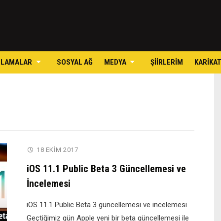
Skip
to
content
ULAMALAR
SOSYAL AĞ
MEDYA
ŞIIRLERIM
KARIKA
18 EKIM 2017
iOS 11.1 Public Beta 3 Güncellemesi ve
İncelemesi
iOS 11.1 Public Beta 3 güncellemesi ve incelemesi
Geçtiğimiz gün Apple yeni bir beta güncellemesi ile