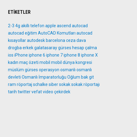
ETIKETLER
2-3
4g
akıllı telefon
apple
ascend
autocad
autocad eğitim
AutoCAD Komutları
autocad
kısayollar
autodesk
barcelona
ceza
dava
drogba
erkek
galatasaray
gürses
hesap çalma
ios
iPhone
iphone 6
iphone 7
iphone 8
iphone X
kadın
maç özeti
mobil
mobil dünya kongresi
müslüm gürses
operasyon
osmanlı
osmanlı
devleti
Osmanlı İmparatorluğu
Oğlum bak git
ram
röportaj
schalke
siber
sokak
sokak röportajı
tarih
twitter
vefat
video
çekirdek