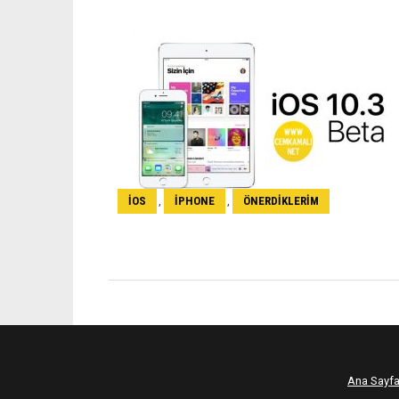
IOS
IPHONE
ÖNERDIKLERIM
,
,
Ana Sayf