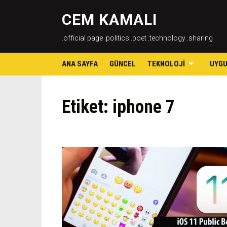
CEM KAMALI
.official page .politics .poet .technology .sharing
ANA SAYFA
GÜNCEL
TEKNOLOJI
UYG
Etiket:
iphone 7