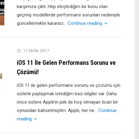
karşımıza çıktı. Hep eleştirdiğim bir konu olan
geçmiş modellerde performans sorunları nedeniyle
"iOS
güncellemekte kararsız…
Continue reading
11.1
Public
Beta
17 EKIM 2017
3
iOS 11 İle Gelen Performans Sorunu ve
Güncellemesi
Çözümü!
ve
İncelemesi"
iOS 11 ile gelen performans sorunu ve çözümü için
sizlerle paylaşmak istediğim bazı bilgiler var. Daha
önce sizlere Apple’ın pek de hoş olmayan ticari bir
oynundan bahsetmiştim. Apple, her ne…
Continue
"iOS
reading
11
İle