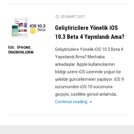
Biten
Batarya
03 MART 2017
Sorunsalı"
Geliştiricilere Yönelik iOS
10.3 Beta 4 Yayınlandı Ama?
IOS
IPHONE
,
,
Geliştiricilere Yönelik iOS 10.3 Beta 4
ÖNERDIKLERIM
Yayınlandı Ama? Merhaba
arkadaşlar. Apple kullanıcılarının
bildiği üzere iOS üzerinde yoğun bir
şekilde güncellemeler yapılıyor. iOS 9
sürümünden iOS 10 sürümüne
geçişte, özellikle görsel anlamda…
"Geliştiricilere
Continue reading
Yönelik
iOS
10.3
Beta