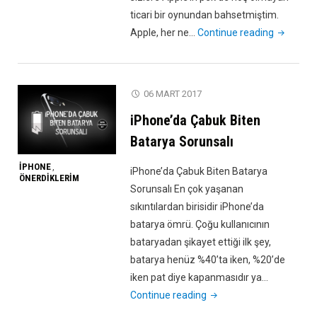
ticari bir oynundan bahsetmiştim.
"iOS
Apple, her ne…
Continue reading
11
İle
Gelen
06 MART 2017
Performa
iPhone’da Çabuk Biten
Sorunu
ve
Batarya Sorunsalı
Çözümü!
IPHONE
,
iPhone’da Çabuk Biten Batarya
ÖNERDIKLERIM
Sorunsalı En çok yaşanan
sıkıntılardan birisidir iPhone’da
batarya ömrü. Çoğu kullanıcının
bataryadan şikayet ettiği ilk şey,
batarya henüz %40’ta iken, %20’de
iken pat diye kapanmasıdır ya…
"iPhone’da
Continue reading
Çabuk