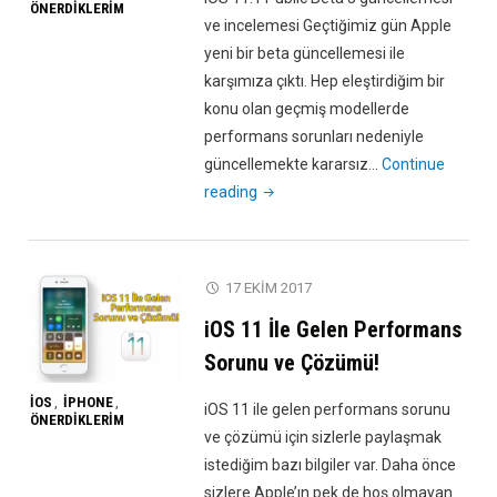
ÖNERDIKLERIM
ve incelemesi Geçtiğimiz gün Apple
yeni bir beta güncellemesi ile
karşımıza çıktı. Hep eleştirdiğim bir
konu olan geçmiş modellerde
performans sorunları nedeniyle
güncellemekte kararsız…
Continue
"iOS
reading
11.1
Public
Beta
17 EKIM 2017
3
iOS 11 İle Gelen Performans
Güncellemesi
ve
Sorunu ve Çözümü!
İncelemesi"
IOS
IPHONE
,
,
iOS 11 ile gelen performans sorunu
ÖNERDIKLERIM
ve çözümü için sizlerle paylaşmak
istediğim bazı bilgiler var. Daha önce
sizlere Apple’ın pek de hoş olmayan