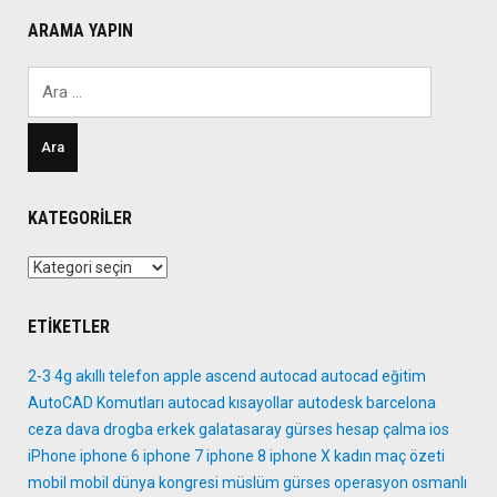
4
ARAMA YAPIN
Yayınlandı
Ama?"
Arama:
KATEGORILER
Kategoriler
ETIKETLER
2-3
4g
akıllı telefon
apple
ascend
autocad
autocad eğitim
AutoCAD Komutları
autocad kısayollar
autodesk
barcelona
ceza
dava
drogba
erkek
galatasaray
gürses
hesap çalma
ios
iPhone
iphone 6
iphone 7
iphone 8
iphone X
kadın
maç özeti
mobil
mobil dünya kongresi
müslüm gürses
operasyon
osmanlı