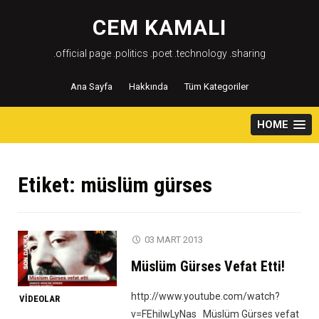
Skip
to
CEM KAMALI
content
.official page .politics .poet .technology .sharing
Ana Sayfa
Hakkında
Tüm Kategoriler
HOME
Etiket:
müslüm gürses
03 MART 2013
Müslüm Gürses Vefat Etti!
http://www.youtube.com/watch?
VIDEOLAR
v=FEhilwLyNas Müslüm Gürses vefat