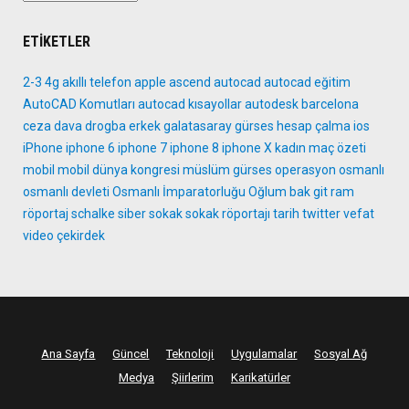
ETIKETLER
2-3
4g
akıllı telefon
apple
ascend
autocad
autocad eğitim
AutoCAD Komutları
autocad kısayollar
autodesk
barcelona
ceza
dava
drogba
erkek
galatasaray
gürses
hesap çalma
ios
iPhone
iphone 6
iphone 7
iphone 8
iphone X
kadın
maç özeti
mobil
mobil dünya kongresi
müslüm gürses
operasyon
osmanlı
osmanlı devleti
Osmanlı İmparatorluğu
Oğlum bak git
ram
röportaj
schalke
siber
sokak
sokak röportajı
tarih
twitter
vefat
video
çekirdek
Ana Sayfa
Güncel
Teknoloji
Uygulamalar
Sosyal Ağ
Medya
Şiirlerim
Karikatürler