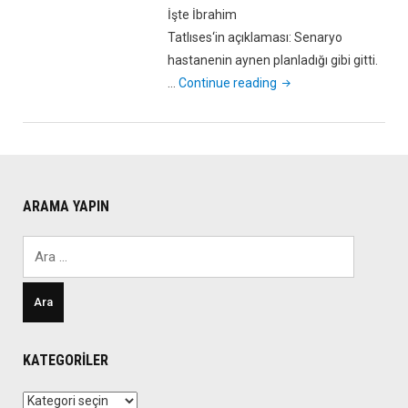
İşte İbrahim
Tatlıses‘in açıklaması: Senaryo
hastanenin aynen planladığı gibi gitti.
"Tatlıses’ten
…
Continue reading
Gürses’in
Ölümü
İle
İlgili
Şok
ARAMA YAPIN
Açıklama!"
Arama:
KATEGORILER
Kategoriler