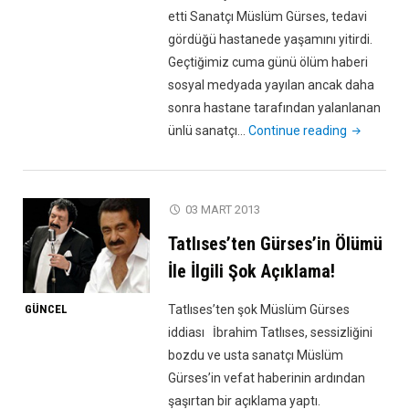
etti Sanatçı Müslüm Gürses, tedavi
gördüğü hastanede yaşamını yitirdi.
Geçtiğimiz cuma günü ölüm haberi
sosyal medyada yayılan ancak daha
sonra hastane tarafından yalanlanan
"Müslüm
ünlü sanatçı…
Continue reading
Gürses
Vefat
Etti!"
03 MART 2013
Tatlıses’ten Gürses’in Ölümü
İle İlgili Şok Açıklama!
Tatlıses’ten şok Müslüm Gürses
GÜNCEL
iddiası İbrahim Tatlıses, sessizliğini
bozdu ve usta sanatçı Müslüm
Gürses’in vefat haberinin ardından
şaşırtan bir açıklama yaptı.