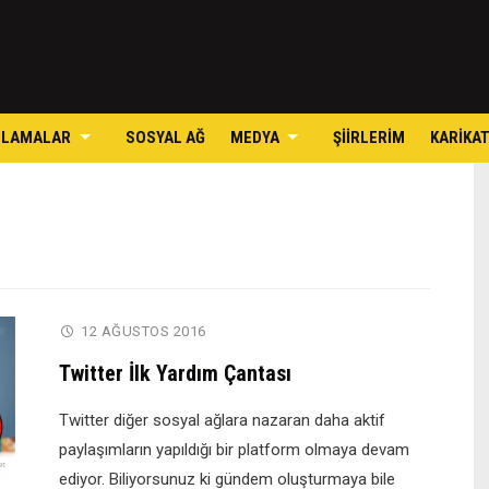
Skip
to
content
ULAMALAR
SOSYAL AĞ
MEDYA
ŞIIRLERIM
KARIKA
12 AĞUSTOS 2016
Twitter İlk Yardım Çantası
Twitter diğer sosyal ağlara nazaran daha aktif
paylaşımların yapıldığı bir platform olmaya devam
ediyor. Biliyorsunuz ki gündem oluşturmaya bile