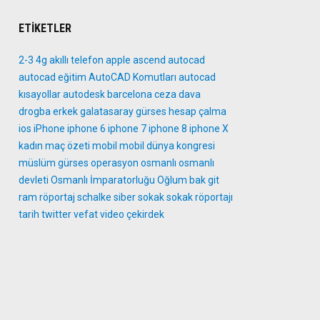
ETIKETLER
2-3
4g
akıllı telefon
apple
ascend
autocad
autocad eğitim
AutoCAD Komutları
autocad
kısayollar
autodesk
barcelona
ceza
dava
drogba
erkek
galatasaray
gürses
hesap çalma
ios
iPhone
iphone 6
iphone 7
iphone 8
iphone X
kadın
maç özeti
mobil
mobil dünya kongresi
müslüm gürses
operasyon
osmanlı
osmanlı
devleti
Osmanlı İmparatorluğu
Oğlum bak git
ram
röportaj
schalke
siber
sokak
sokak röportajı
tarih
twitter
vefat
video
çekirdek