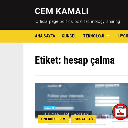
CEM KAMALI
.official page .politics .poet .technology .sharing
ANA SAYFA
GÜNCEL
TEKNOLOJI
UYG
Etiket:
hesap çalma
ÖNERDIKLERIM
SOSYAL AĞ
,