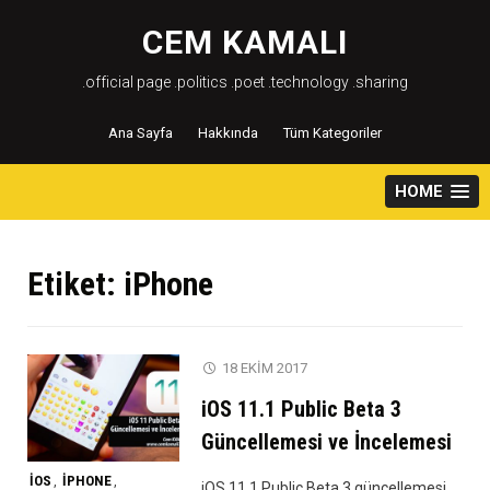
Skip
to
CEM KAMALI
content
.official page .politics .poet .technology .sharing
Ana Sayfa
Hakkında
Tüm Kategoriler
HOME
Etiket:
iPhone
18 EKIM 2017
iOS 11.1 Public Beta 3
Güncellemesi ve İncelemesi
IOS
IPHONE
,
,
iOS 11.1 Public Beta 3 güncellemesi