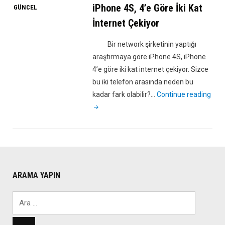
iPhone 4S, 4’e Göre İki Kat
GÜNCEL
4
Yayınlandı
İnternet Çekiyor
Ama?"
Bir network şirketinin yaptığı
araştırmaya göre iPhone 4S, iPhone
4’e göre iki kat internet çekiyor. Sizce
bu iki telefon arasında neden bu
"iPh
kadar fark olabilir?…
Continue reading
4S,
4’e
Gör
İki
Kat
İnte
ARAMA YAPIN
Çeki
Arama: