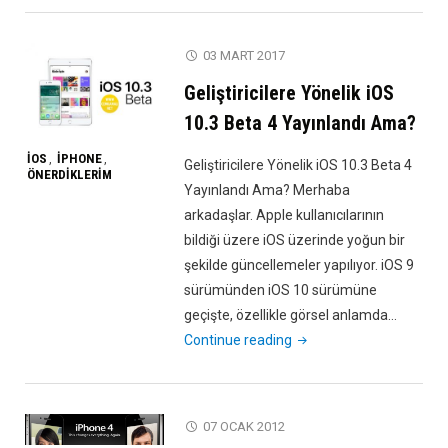
Biten
Batarya
03 MART 2017
Sorunsalı"
Geliştiricilere Yönelik iOS
10.3 Beta 4 Yayınlandı Ama?
IOS
IPHONE
,
,
Geliştiricilere Yönelik iOS 10.3 Beta 4
ÖNERDIKLERIM
Yayınlandı Ama? Merhaba
arkadaşlar. Apple kullanıcılarının
bildiği üzere iOS üzerinde yoğun bir
şekilde güncellemeler yapılıyor. iOS 9
sürümünden iOS 10 sürümüne
geçişte, özellikle görsel anlamda…
"Geliştiricilere
Continue reading
Yönelik
iOS
10.3
07 OCAK 2012
Beta