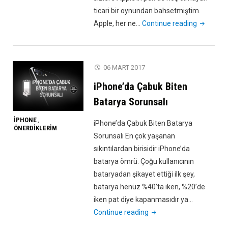
ticari bir oynundan bahsetmiştim.
"iOS
Apple, her ne…
Continue reading
11
İle
Gelen
06 MART 2017
Performa
iPhone’da Çabuk Biten
Sorunu
ve
Batarya Sorunsalı
Çözümü!
IPHONE
,
iPhone’da Çabuk Biten Batarya
ÖNERDIKLERIM
Sorunsalı En çok yaşanan
sıkıntılardan birisidir iPhone’da
batarya ömrü. Çoğu kullanıcının
bataryadan şikayet ettiği ilk şey,
batarya henüz %40’ta iken, %20’de
iken pat diye kapanmasıdır ya…
"iPhone’da
Continue reading
Çabuk