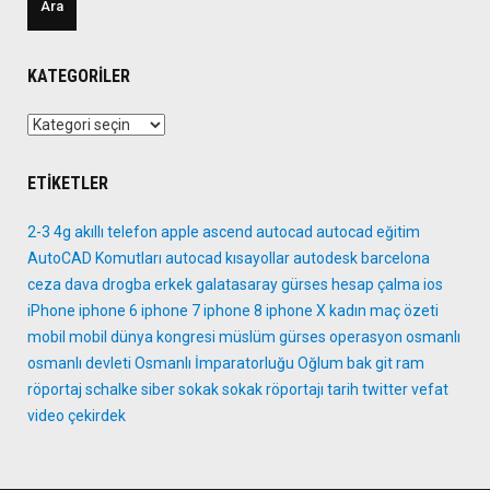
KATEGORILER
Kategoriler
ETIKETLER
2-3
4g
akıllı telefon
apple
ascend
autocad
autocad eğitim
AutoCAD Komutları
autocad kısayollar
autodesk
barcelona
ceza
dava
drogba
erkek
galatasaray
gürses
hesap çalma
ios
iPhone
iphone 6
iphone 7
iphone 8
iphone X
kadın
maç özeti
mobil
mobil dünya kongresi
müslüm gürses
operasyon
osmanlı
osmanlı devleti
Osmanlı İmparatorluğu
Oğlum bak git
ram
röportaj
schalke
siber
sokak
sokak röportajı
tarih
twitter
vefat
video
çekirdek