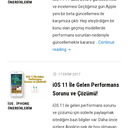
ÖNERDIKLERIM
ve incelemesi Geçtiğimiz gün Apple
yeni bir beta güncellemesi ile
karşımıza çıktı. Hep eleştirdiğim bir
konu olan geçmiş modellerde
performans sorunları nedeniyle
güncellemekte kararsız…
Continue
"iOS
reading
11.1
Public
Beta
17 EKIM 2017
3
iOS 11 İle Gelen Performans
Güncellemesi
ve
Sorunu ve Çözümü!
İncelemesi"
IOS
IPHONE
,
,
iOS 11 ile gelen performans sorunu
ÖNERDIKLERIM
ve çözümü için sizlerle paylaşmak
istediğim bazı bilgiler var. Daha önce
sizlere Apple’ın pek de hoş olmayan