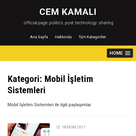
Skip
to
CEM KAMALI
content
.official page .politics .poet .technology .sharing
Ana Sayfa
Hakkında
Tüm Kategoriler
HOME
Kategori:
Mobil İşletim
Sistemleri
Mobil İşletim Sistemleri ile ilgili paylaşımlar.
18 EKIM 2017