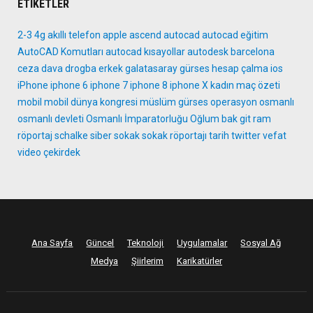
ETIKETLER
2-3
4g
akıllı telefon
apple
ascend
autocad
autocad eğitim
AutoCAD Komutları
autocad kısayollar
autodesk
barcelona
ceza
dava
drogba
erkek
galatasaray
gürses
hesap çalma
ios
iPhone
iphone 6
iphone 7
iphone 8
iphone X
kadın
maç özeti
mobil
mobil dünya kongresi
müslüm gürses
operasyon
osmanlı
osmanlı devleti
Osmanlı İmparatorluğu
Oğlum bak git
ram
röportaj
schalke
siber
sokak
sokak röportajı
tarih
twitter
vefat
video
çekirdek
Ana Sayfa
Güncel
Teknoloji
Uygulamalar
Sosyal Ağ
Medya
Şiirlerim
Karikatürler