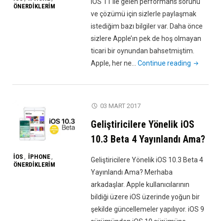
iOS 11 ile gelen performans sorunu
ÖNERDIKLERIM
ve çözümü için sizlerle paylaşmak
istediğim bazı bilgiler var. Daha önce
sizlere Apple’ın pek de hoş olmayan
ticari bir oynundan bahsetmiştim.
"iOS
Apple, her ne…
Continue reading
11
İle
Gelen
03 MART 2017
Performa
Geliştiricilere Yönelik iOS
Sorunu
ve
10.3 Beta 4 Yayınlandı Ama?
Çözümü!
IOS
IPHONE
,
,
Geliştiricilere Yönelik iOS 10.3 Beta 4
ÖNERDIKLERIM
Yayınlandı Ama? Merhaba
arkadaşlar. Apple kullanıcılarının
bildiği üzere iOS üzerinde yoğun bir
şekilde güncellemeler yapılıyor. iOS 9