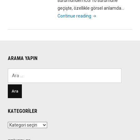
sürümünden iOS 10 sürümüne
geçişte, özellikle görsel anlamda…
"Geliştiricilere
Continue reading
Yönelik
iOS
10.3
Beta
4
ARAMA YAPIN
Yayınlandı
Ama?"
Arama:
KATEGORILER
Kategoriler