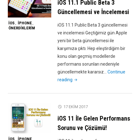
iOS 11.1 Public Beta 3
Güncellemesi ve İncelemesi
IOS
IPHONE
,
,
iOS 11.1 Public Beta 3 güncellemesi
ÖNERDIKLERIM
ve incelemesi Geçtiğimiz gün Apple
yeni bir beta güncellemesi ile
karşımıza çıktı. Hep eleştirdiğim bir
konu olan geçmiş modellerde
performans sorunları nedeniyle
güncellemekte kararsız…
Continue
"iOS
reading
11.1
Public
Beta
17 EKIM 2017
3
iOS 11 İle Gelen Performans
Güncellemesi
ve
Sorunu ve Çözümü!
İncelemesi"
IOS
IPHONE
,
,