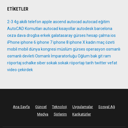
ETIKETLER
2-3
4g
akıllı telefon
apple
ascend
autocad
autocad eğitim
AutoCAD Komutları
autocad kısayollar
autodesk
barcelona
ceza
dava
drogba
erkek
galatasaray
gürses
hesap çalma
ios
iPhone
iphone 6
iphone 7
iphone 8
iphone X
kadın
maç özeti
mobil
mobil dünya kongresi
müslüm gürses
operasyon
osmanlı
osmanlı devleti
Osmanlı İmparatorluğu
Oğlum bak git
ram
röportaj
schalke
siber
sokak
sokak röportajı
tarih
twitter
vefat
video
çekirdek
Ana Sayfa
Güncel
Teknoloji
Uygulamalar
Sosyal Ağ
Medya
Şiirlerim
Karikatürler