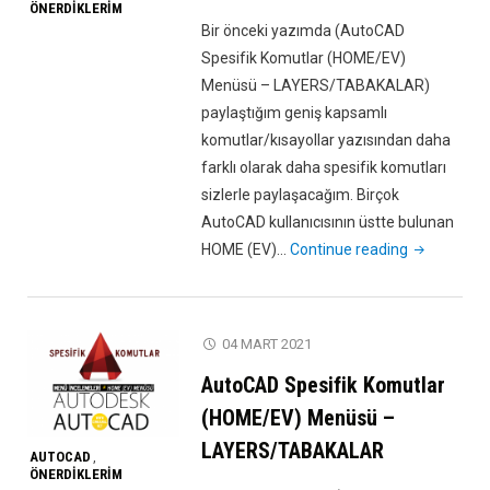
ÖNERDIKLERIM
Bir önceki yazımda (AutoCAD
Spesifik Komutlar (HOME/EV)
Menüsü – LAYERS/TABAKALAR)
paylaştığım geniş kapsamlı
komutlar/kısayollar yazısından daha
farklı olarak daha spesifik komutları
sizlerle paylaşacağım. Birçok
AutoCAD kullanıcısının üstte bulunan
"AutoCAD
HOME (EV)…
Continue reading
Spesifik
Komutlar
(HOME/EV)
04 MART 2021
Menüsü
AutoCAD Spesifik Komutlar
–
DRAW
(HOME/EV) Menüsü –
(ÇİZİM)"
LAYERS/TABAKALAR
AUTOCAD
,
ÖNERDIKLERIM