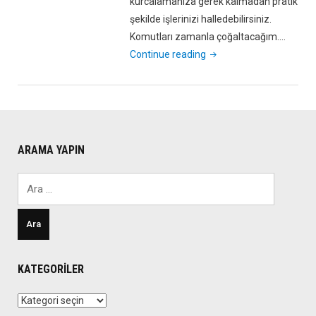
kurcalamanıza gerek kalmadan pratik
şekilde işlerinizi halledebilirsiniz.
Komutları zamanla çoğaltacağım.…
"AutoCAD
Continue reading
Kısayolları/Komutları
#2"
ARAMA YAPIN
Arama:
KATEGORILER
Kategoriler