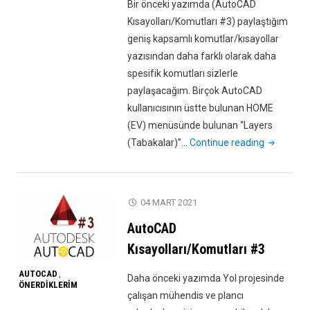
Bir önceki yazımda (AutoCAD
Kısayolları/Komutları #3) paylaştığım
geniş kapsamlı komutlar/kısayollar
yazısından daha farklı olarak daha
spesifik komutları sizlerle
paylaşacağım. Birçok AutoCAD
kullanıcısının üstte bulunan HOME
(EV) menüsünde bulunan “Layers
"AutoCAD
(Tabakalar)”…
Continue reading
Spesifik
Komutlar
(HOME/EV
04 MART 2021
Menüsü
AutoCAD
–
LAYERS/
Kısayolları/Komutları #3
AUTOCAD
,
Daha önceki yazımda Yol projesinde
ÖNERDIKLERIM
çalışan mühendis ve plancı