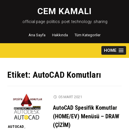
Skip
to
CEM KAMALI
content
.official page .politics .poet .technology .sharing
Ana Sayfa
Hakkında
Tüm Kategoriler
HOME
Etiket:
AutoCAD Komutları
05 MART 2021
AutoCAD Spesifik Komutlar
(HOME/EV) Menüsü – DRAW
(ÇİZİM)
AUTOCAD
,