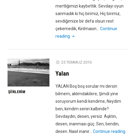
mertliğimizi kaybettik. Sevdayı oyun
sanmadık ki hiç birimiz, Hiç birimiz,
sevdiğimize bir defa olsun rest
çekemedik, Kırılmasın…
Continue
"Biz
reading
Sevdaydık"
25 TEMMUZ 2010
Yalan
YALAN Boş boş sorular mı dersin
ŞIIRLERIM
bilmem, aklımdakilere, Şimdi yine
soruyorum kendi kendime, Neydim
ben, kimdim senin kalbinde?
Sevdaydın, desen, yersiz. Aşktın,
desen, inanması güç. Sen, bendin,
"Yala
desen. Nasıl inanır…
Continue reading