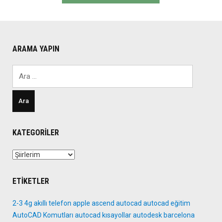
gezinmesi
ARAMA YAPIN
Arama:
KATEGORILER
Kategoriler
ETIKETLER
2-3
4g
akıllı telefon
apple
ascend
autocad
autocad eğitim
AutoCAD Komutları
autocad kısayollar
autodesk
barcelona