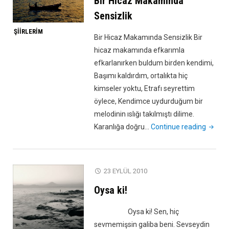
Bir Hicaz Makamında
Sensizlik
ŞIIRLERIM
Bir Hicaz Makamında Sensizlik Bir
hicaz makamında efkarımla
efkarlanırken buldum birden kendimi,
Başımı kaldırdım, ortalıkta hiç
kimseler yoktu, Etrafı seyrettim
öylece, Kendimce uydurduğum bir
melodinin ıslığı takılmıştı dilime.
"Bir
Karanlığa doğru…
Continue reading
Hicaz
Makam
Sensizl
23 EYLÜL 2010
Oysa ki!
Oysa ki! Sen, hiç
sevmemişsin galiba beni. Sevseydin