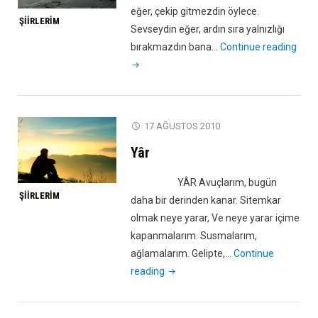
eğer, çekip gitmezdin öylece.
ŞIIRLERIM
Sevseydin eğer, ardın sıra yalnızlığı
"Oys
bırakmazdın bana…
Continue reading
ki!"
17 AĞUSTOS 2010
Yâr
YÂR Avuçlarım, bugün
ŞIIRLERIM
daha bir derinden kanar. Sitemkar
olmak neye yarar, Ve neye yarar içime
kapanmalarım. Susmalarım,
ağlamalarım. Gelipte,…
Continue
"Yâr"
reading