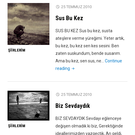
25 TEMMUZ 2010
Sus Bu Kez
SUS BU KEZ Sus bu kez, susta
ateşlere verme yüreğimi. Yeter artık,
bu kez, bu kez sen kes sesini. Ben
ŞIIRLERIM
zaten suskundum, bende susarım.
Ama bu kez, sen sus, ne…
Continue
"Sus
reading
Bu
Kez"
25 TEMMUZ 2010
Biz Sevdaydık
BİZ SEVDAYDIK Sevdayı eğlenceye
değişen olmadık ki biz, Gerektiğinde
ŞIIRLERIM
ideallerimizden vazgeçtik, An geldi,