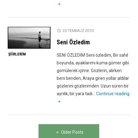
23 TEMMUZ 2010
Seni Özledim
ŞIIRLERIM
SENİ ÖZLEDİM Seni özledim, Bir sahil
boyunda, ayaklarımı kuma gömer gibi
gömülerek içime. Gözlerin, alırken
beni benden, Araya giren yollar aldılar
gözlerini gözlerimden. Uzun süren bir
"Sen
ayrılık, bir yara tadı…
Continue reading
Özle
Yazı
Older Posts