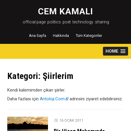
Skip
to
CEM KAMALI
content
.official page .politics .poet .technology .sharing
Ana Sayfa
Hakkında
Tüm Kategoriler
HOME
Kategori:
Şiirlerim
Kendi kalemimden çıkan şiirler..
Daha fazlası için
Antoloji.Com
adresini ziyaret edebilirsiniz.
16 OCAK 2011