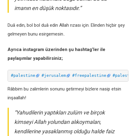
imanın en düşük noktasıdır.”
Duâ edin, bol bol duâ edin Allah rızası için. Elinden hiçbir şey
gelmeyen bunu esirgemesin..
Ayrıca instagram üzerinden şu hashtag’ler ile
paylaşımlar yapabilirsiniz;
#palestine
#jerusalem
#freepalestine
#palestin
Râbbim bu zalimlerin sonunu getirmeyi bizlere nasip etsin
inşaallah!
“Yahudilerin yaptıkları zulüm ve birçok
kimseyi Allah yolundan alıkoymaları,
kendilerine yasaklanmış olduğu halde faiz