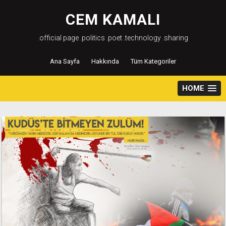
Skip
to
CEM KAMALI
content
.official page .politics .poet .technology .sharing
Ana Sayfa
Hakkında
Tüm Kategoriler
HOME