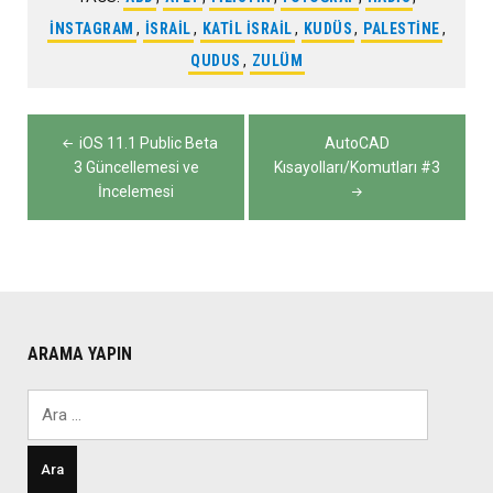
INSTAGRAM
,
ISRAIL
,
KATIL ISRAIL
,
KUDÜS
,
PALESTINE
,
QUDUS
,
ZULÜM
Yazı
iOS 11.1 Public Beta
AutoCAD
gezinmesi
3 Güncellemesi ve
Kısayolları/Komutları #3
İncelemesi
ARAMA YAPIN
Arama: