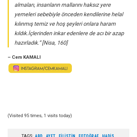
almaları, insanların mallarını haksız yere
yemeleri sebebiyle önceden kendilerine helal
kılınmış temiz ve hoş şeyleri onlara haram
kıldık.İçlerinden inkar edenlere de acı bir azap
hazırladık.” [Nisa, 160]
– Cem KAMALI
(Visited 95 times, 1 visits today)
TAGS:
ABD
,
AYET
,
FILISTIN
,
FOTOĞRAF
,
HADIS
,