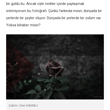
bir güldü bu. Ancak öyle renkler içinde paylaşmak
istemiyorum bu fotoğrafı. Çünkü farkında mısın, dünyada bir
yerlerde bir şeyler oluyor. Dünyada bir yerlerde bir zulüm var.
Yoksa bihaber misin?
Çekim: Cem KAMALI