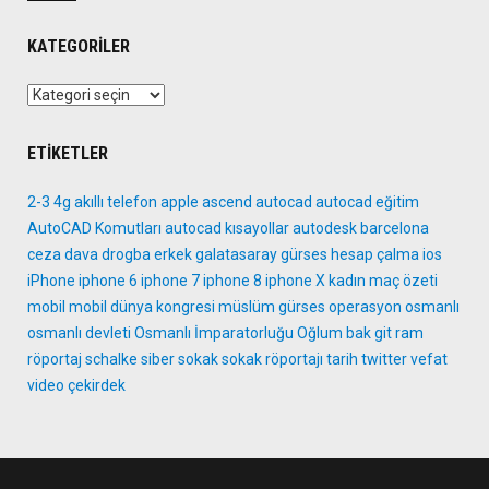
KATEGORILER
Kategoriler
ETIKETLER
2-3
4g
akıllı telefon
apple
ascend
autocad
autocad eğitim
AutoCAD Komutları
autocad kısayollar
autodesk
barcelona
ceza
dava
drogba
erkek
galatasaray
gürses
hesap çalma
ios
iPhone
iphone 6
iphone 7
iphone 8
iphone X
kadın
maç özeti
mobil
mobil dünya kongresi
müslüm gürses
operasyon
osmanlı
osmanlı devleti
Osmanlı İmparatorluğu
Oğlum bak git
ram
röportaj
schalke
siber
sokak
sokak röportajı
tarih
twitter
vefat
video
çekirdek