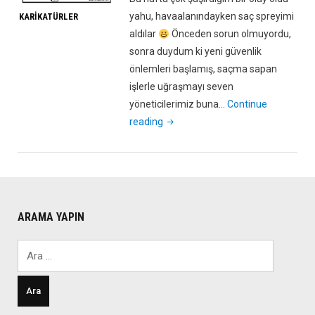
yahu, havaalanındayken saç spreyimi
KARIKATÜRLER
aldılar
Önceden sorun olmuyordu,
sonra duydum ki yeni güvenlik
önlemleri başlamış, saçma sapan
işlerle uğraşmayı seven
yöneticilerimiz buna…
Continue
"Havaalanlarında
reading
ki
Yeni
Güvenlik
Uygulaması!"
ARAMA YAPIN
Arama: