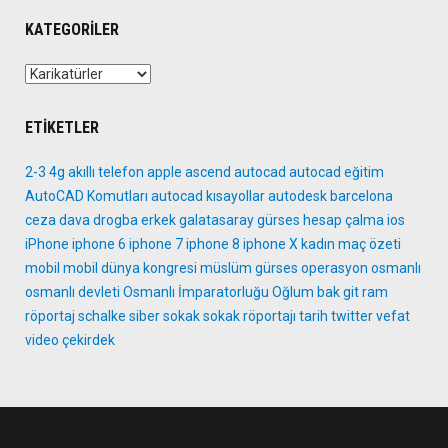
KATEGORILER
Kategoriler
ETIKETLER
2-3
4g
akıllı telefon
apple
ascend
autocad
autocad eğitim
AutoCAD Komutları
autocad kısayollar
autodesk
barcelona
ceza
dava
drogba
erkek
galatasaray
gürses
hesap çalma
ios
iPhone
iphone 6
iphone 7
iphone 8
iphone X
kadın
maç özeti
mobil
mobil dünya kongresi
müslüm gürses
operasyon
osmanlı
osmanlı devleti
Osmanlı İmparatorluğu
Oğlum bak git
ram
röportaj
schalke
siber
sokak
sokak röportajı
tarih
twitter
vefat
video
çekirdek