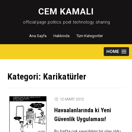
Skip
to
CEM KAMALI
content
.official page .politics .poet .technology .sharing
Ana Sayfa
Hakkında
Tüm Kategoriler
HOME
Kategori:
Karikatürler
12 MART 2012
Havaalanlarında ki Yeni
Güvenlik Uygulaması!
Bu hafta çok şaşırdığım bir olay oldu