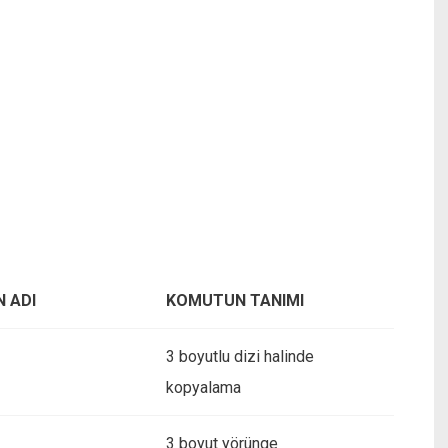
 ADI
KOMUTUN TANIMI
3 boyutlu dizi halinde
kopyalama
3 boyut yörünge