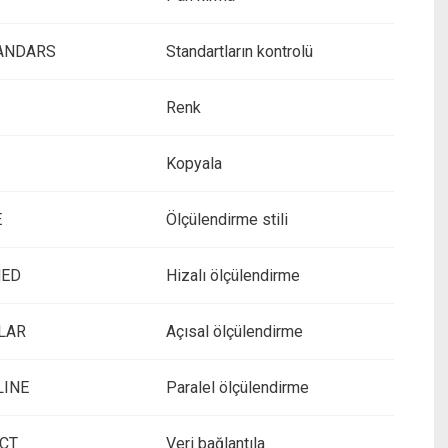
ANDARS
Standartların kontrolü
Renk
Kopyala
E
Ölçülendirme stili
NED
Hizalı ölçülendirme
LAR
Açısal ölçülendirme
LINE
Paralel ölçülendirme
CT
Veri bağlantıla