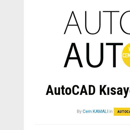
AutoCAD Kısayo
By
Cem KAMALI
in
AUTOC