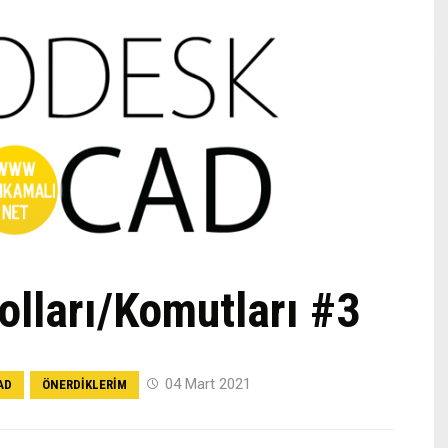
lları/Komutları #3
04 Mart 2021
AD
ÖNERDIKLERIM