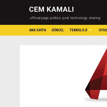
CEM KAMALI
.official page .politics .poet .technology .sharing
ANA SAYFA
GÜNCEL
TEKNOLOJI
UYG