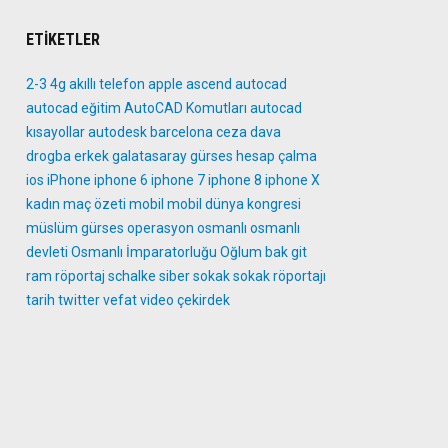
ETIKETLER
2-3
4g
akıllı telefon
apple
ascend
autocad
autocad eğitim
AutoCAD Komutları
autocad
kısayollar
autodesk
barcelona
ceza
dava
drogba
erkek
galatasaray
gürses
hesap çalma
ios
iPhone
iphone 6
iphone 7
iphone 8
iphone X
kadın
maç özeti
mobil
mobil dünya kongresi
müslüm gürses
operasyon
osmanlı
osmanlı
devleti
Osmanlı İmparatorluğu
Oğlum bak git
ram
röportaj
schalke
siber
sokak
sokak röportajı
tarih
twitter
vefat
video
çekirdek