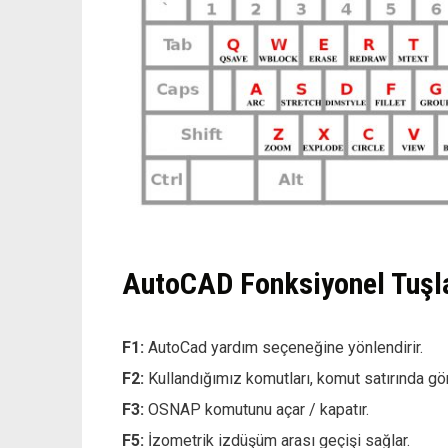
AutoCAD Fonksiyonel Tuşla
F1:
AutoCad yardım seçeneğine yönlendirir.
F2:
Kullandığımız komutları, komut satırında gör
F3:
OSNAP komutunu açar / kapatır.
F5:
İzometrik izdüşüm arası geçişi sağlar.