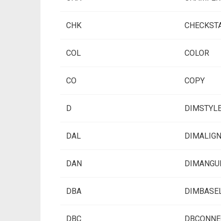
CHK
CHECKST
COL
COLOR
CO
COPY
D
DIMSTYL
DAL
DIMALIG
DAN
DIMANGU
DBA
DIMBASE
DBC
DBCONNE