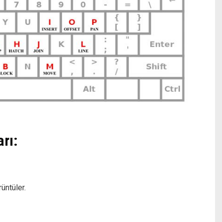
rı:
üntüler.