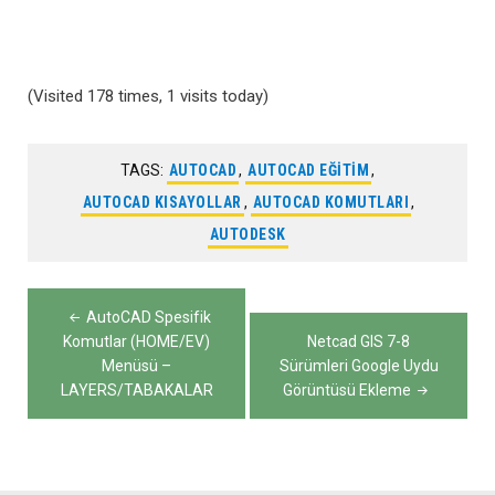
(Visited 178 times, 1 visits today)
TAGS:
AUTOCAD
,
AUTOCAD EĞITIM
,
AUTOCAD KISAYOLLAR
,
AUTOCAD KOMUTLARI
,
AUTODESK
Yazı
AutoCAD Spesifik
gezinmesi
Komutlar (HOME/EV)
Netcad GIS 7-8
Menüsü –
Sürümleri Google Uydu
LAYERS/TABAKALAR
Görüntüsü Ekleme