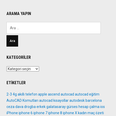
ARAMA YAPIN
Arama:
KATEGORILER
Kategoriler
ETIKETLER
2-3
4g
akıllı telefon
apple
ascend
autocad
autocad eğitim
AutoCAD Komutları
autocad kısayollar
autodesk
barcelona
ceza
dava
drogba
erkek
galatasaray
gürses
hesap çalma
ios
iPhone
iphone 6
iphone 7
iphone 8
iphone X
kadın
maç özeti