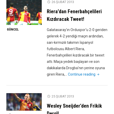
26 ŞUBAT 2013
Yazılır:
Riera’dan Fenerbahçelileri
2-
3"
Kızdıracak Tweet!
GÜNCEL
Galatasaray‘ın Orduspor‘u 2-0 geriden
gelerek 4-2 yendiği maçın ardından,
sarı-kırmızılı takımın İspanyol
futbolcusu Albert Riera,
Fenerbahçelileri kızdıracak bir tweet
attı. Maça yedek başlayan ve son
dakikalarda Drogba‘nın yerine oyuna
"Riera’dan
giren Riera,…
Continue reading
Fenerbahçel
Kızdıracak
Tweet!"
25 ŞUBAT 2013
Wesley Sneijder’den Frikik
Dersi!