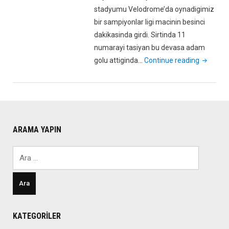
stadyumu Velodrome’da oynadigimiz
bir sampiyonlar ligi macinin besinci
dakikasinda girdi. Sirtinda 11
numarayi tasiyan bu devasa adam
"Jose
golu attiginda…
Continue reading
Mourinho
Drogba’n
Kitabı
İçin
Yazdığı
ARAMA YAPIN
Önsöz"
Arama:
KATEGORILER