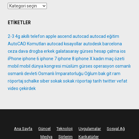
Kategoriler
ETIKETLER
2-3
4g
akıllı telefon
apple
ascend
autocad
autocad eğitim
AutoCAD Komutları
autocad kısayollar
autodesk
barcelona
ceza
dava
drogba
erkek
galatasaray
gürses
hesap çalma
ios
iPhone
iphone 6
iphone 7
iphone 8
iphone X
kadın
maç özeti
mobil
mobil dünya kongresi
müslüm gürses
operasyon
osmanlı
osmanlı devleti
Osmanlı İmparatorluğu
Oğlum bak git
ram
röportaj
schalke
siber
sokak
sokak röportajı
tarih
twitter
vefat
video
çekirdek
Ana Sayfa
Güncel
Teknoloji
Uygulamalar
Sosyal Ağ
Medya
Şiirlerim
Karikatürler