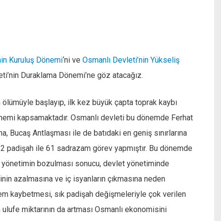
nin Kuruluş Dönemi
‘ni ve
Osmanlı Devleti’nin Yükseliş
leti’nin Duraklama Dönemi’ne göz atacağız.
ölümüyle başlayıp, ilk kez büyük çapta toprak kaybı
önemi kapsamaktadır. Osmanlı devleti bu dönemde Ferhat
a, Bucaş Antlaşması ile de batıdaki en geniş sınırlarına
 12 padişah ile 61 sadrazam görev yapmıştır. Bu dönemde
i yönetimin bozulması sonucu, devlet yönetiminde
ninin azalmasına ve iç isyanların çıkmasına neden
 önem kaybetmesi, sık padişah değişmeleriyle çok verilen
en ulufe miktarının da artması Osmanlı ekonomisini