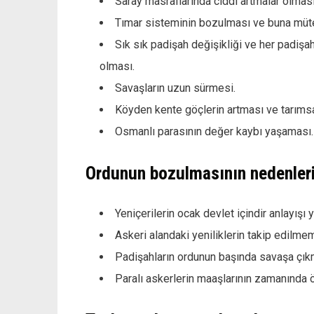
Saray masraflarında ciddi artmalar olmas
Tımar sisteminin bozulması ve buna mütea
Sık sık padişah değişikliği ve her padişa
olması.
Savaşların uzun sürmesi.
Köyden kente göçlerin artması ve tarımsa
Osmanlı parasının değer kaybı yaşaması.
Ordunun bozulmasının nedenler
Yeniçerilerin ocak devlet içindir anlayışı
Askeri alandaki yeniliklerin takip edilm
Padişahların ordunun başında savaşa çık
Paralı askerlerin maaşlarının zamanınd