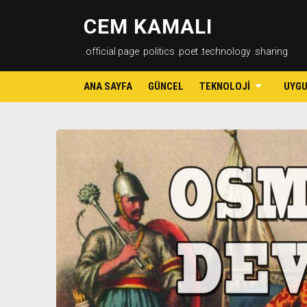
CEM KAMALI
.official page .politics .poet .technology .sharing
ANA SAYFA
GÜNCEL
TEKNOLOJI
UYG