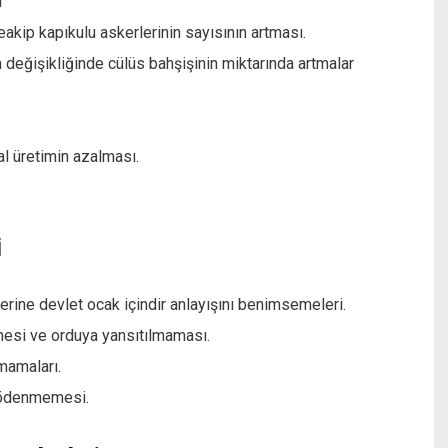
ı
kip kapıkulu askerlerinin sayısının artması.
h değişikliğinde cülüs bahşişinin miktarında artmalar
l üretimin azalması.
i
 yerine devlet ocak içindir anlayışını benimsemeleri.
emesi ve orduya yansıtılmaması.
mamaları.
a ödenmemesi.