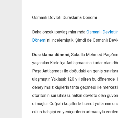
Osmanlı Devleti Duraklama Dönemi
Daha önceki paylaşımlarımda
Osmanlı Devleti’
Dönemi
‘ni incelemiştik. Şimdi de Osmanlı Dev
Duraklama dönemi
, Sokollu Mehmed Paşa’nın 
yaşanılan Karlofça Antlaşması’na kadar olan d
Paşa Antlaşması ile doğudaki en geniş sınırların
ulaşmıştır. Yaklaşık 120 yıl süren bu dönemde
deneyimsiz kişilerin tahta geçmesi ile merkez
otoritenin sarsılması, halkın devlete olan güve
olmuştur. Coğrafi keşiflerle ticaret yollarının
cülus bahşişi ve yeniçerilerin artmasıyla veril