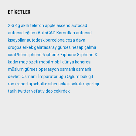
ETIKETLER
2-3
4g
akıllı telefon
apple
ascend
autocad
autocad eğitim
AutoCAD Komutları
autocad
kısayollar
autodesk
barcelona
ceza
dava
drogba
erkek
galatasaray
gürses
hesap çalma
ios
iPhone
iphone 6
iphone 7
iphone 8
iphone X
kadın
maç özeti
mobil
mobil dünya kongresi
müslüm gürses
operasyon
osmanlı
osmanlı
devleti
Osmanlı İmparatorluğu
Oğlum bak git
ram
röportaj
schalke
siber
sokak
sokak röportajı
tarih
twitter
vefat
video
çekirdek