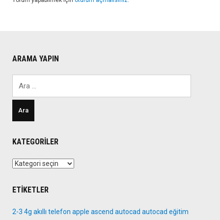
Yorum yapabilmek için
oturum açmalısınız
.
ARAMA YAPIN
Arama:
KATEGORILER
Kategoriler
ETIKETLER
2-3
4g
akıllı telefon
apple
ascend
autocad
autocad eğitim