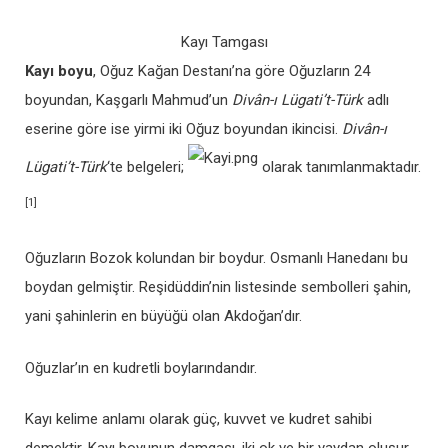
Kayı Tamgası
Kayı boyu
, Oğuz Kağan Destanı’na göre Oğuzların 24
boyundan, Kaşgarlı Mahmud’un
Divân-ı Lügati’t-Türk
adlı
eserine göre ise yirmi iki Oğuz boyundan ikincisi.
Divân-ı
Lügati’t-Türk
‘te belgeleri;
olarak tanımlanmaktadır.
[1]
Oğuzların Bozok kolundan bir boydur. Osmanlı Hanedanı bu
boydan gelmiştir. Reşidüddin’nin listesinde sembolleri şahin,
yani şahinlerin en büyüğü olan Akdoğan’dır.
Oğuzlar’ın en kudretli boylarındandır.
Kayı kelime anlamı olarak güç, kuvvet ve kudret sahibi