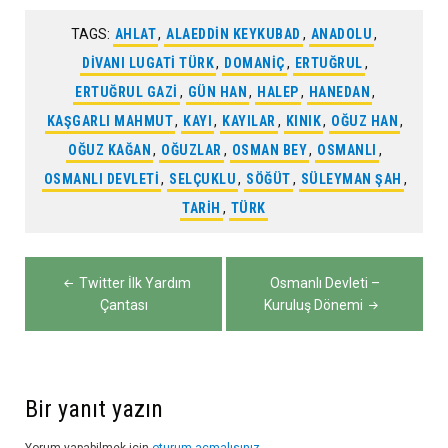
TAGS:
AHLAT
,
ALAEDDIN KEYKUBAD
,
ANADOLU
,
DIVANI LUGATI TÜRK
,
DOMANIÇ
,
ERTUĞRUL
,
ERTUĞRUL GAZI
,
GÜN HAN
,
HALEP
,
HANEDAN
,
KAŞGARLI MAHMUT
,
KAYI
,
KAYILAR
,
KINIK
,
OĞUZ HAN
,
OĞUZ KAĞAN
,
OĞUZLAR
,
OSMAN BEY
,
OSMANLI
,
OSMANLI DEVLETI
,
SELÇUKLU
,
SÖĞÜT
,
SÜLEYMAN ŞAH
,
TARIH
,
TÜRK
Yazı
Twitter İlk Yardım
Osmanlı Devleti –
gezinmesi
Çantası
Kuruluş Dönemi
Bir yanıt yazın