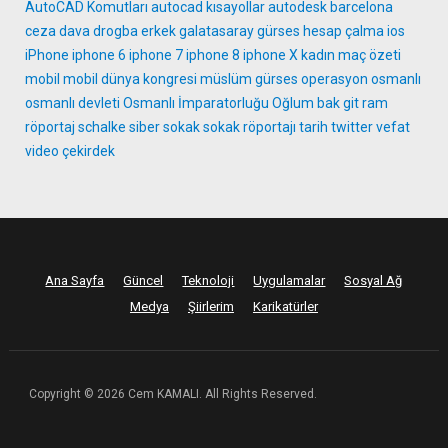
AutoCAD Komutları
autocad kısayollar
autodesk
barcelona
ceza
dava
drogba
erkek
galatasaray
gürses
hesap çalma
ios
iPhone
iphone 6
iphone 7
iphone 8
iphone X
kadın
maç özeti
mobil
mobil dünya kongresi
müslüm gürses
operasyon
osmanlı
osmanlı devleti
Osmanlı İmparatorluğu
Oğlum bak git
ram
röportaj
schalke
siber
sokak
sokak röportajı
tarih
twitter
vefat
video
çekirdek
Ana Sayfa
Güncel
Teknoloji
Uygulamalar
Sosyal Ağ
Medya
Şiirlerim
Karikatürler
Copyright © 2026 Cem KAMALI. All Rights Reserved.