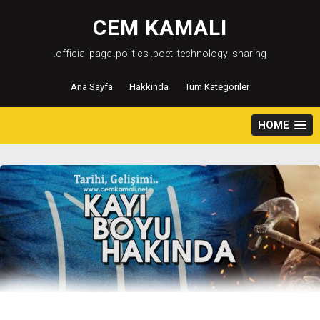
Skip
to
CEM KAMALI
content
.official page .politics .poet .technology .sharing
Ana Sayfa
Hakkında
Tüm Kategoriler
HOME