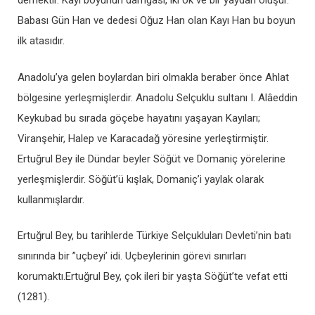
demektir. Kayı boyunun damgası, iki ok ve bir yaydan oluşur.
Babası Gün Han ve dedesi Oğuz Han olan Kayı Han bu boyun
ilk atasıdır.
Anadolu’ya gelen boylardan biri olmakla beraber önce Ahlat
bölgesine yerleşmişlerdir. Anadolu Selçuklu sultanı I. Alâeddin
Keykubad bu sırada göçebe hayatını yaşayan Kayıları;
Viranşehir, Halep ve Karacadağ yöresine yerleştirmiştir.
Ertuğrul Bey ile Dündar beyler Söğüt ve Domaniç yörelerine
yerleşmişlerdir. Söğüt’ü kışlak, Domaniç’i yaylak olarak
kullanmışlardır.
Ertuğrul Bey, bu tarihlerde Türkiye Selçukluları Devleti’nin batı
sınırında bir ”uçbeyi’ idi. Uçbeylerinin görevi sınırları
korumaktı.Ertuğrul Bey, çok ileri bir yaşta Söğüt’te vefat etti
(1281).