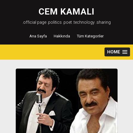
Skip
to
CEM KAMALI
content
.official page .politics .poet .technology .sharing
Ana Sayfa
Hakkında
Tüm Kategoriler
HOME