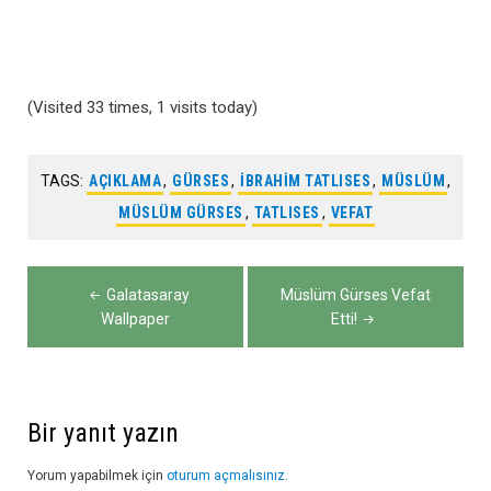
(Visited 33 times, 1 visits today)
TAGS:
AÇIKLAMA
,
GÜRSES
,
IBRAHIM TATLISES
,
MÜSLÜM
,
MÜSLÜM GÜRSES
,
TATLISES
,
VEFAT
Yazı
Galatasaray
Müslüm Gürses Vefat
gezinmesi
Wallpaper
Etti!
Bir yanıt yazın
Yorum yapabilmek için
oturum açmalısınız
.