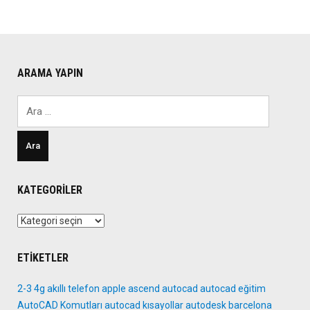
ARAMA YAPIN
Arama:
KATEGORILER
Kategoriler
ETIKETLER
2-3
4g
akıllı telefon
apple
ascend
autocad
autocad eğitim
AutoCAD Komutları
autocad kısayollar
autodesk
barcelona