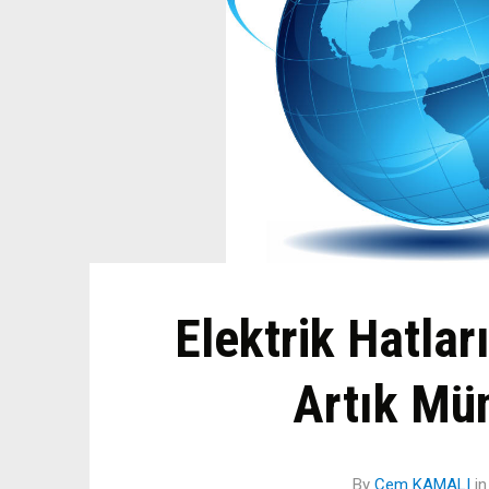
Elektrik Hatlar
Artık Mü
By
Cem KAMALI
i