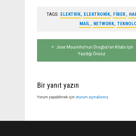
TAGS:
ELEKTRIK
,
ELEKTRONIK
,
FIBER
,
HA
MAIL
,
NETWORK
,
TEKNOLO
Yazı
Jose Mourinho’nun Drogba’nın Kitabı İçin
gezinmesi
Yazdığı Önsöz
Bir yanıt yazın
Yorum yapabilmek için
oturum açmalısınız
.