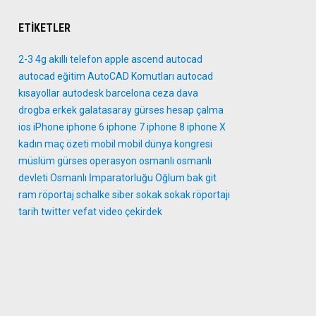
ETIKETLER
2-3
4g
akıllı telefon
apple
ascend
autocad
autocad eğitim
AutoCAD Komutları
autocad
kısayollar
autodesk
barcelona
ceza
dava
drogba
erkek
galatasaray
gürses
hesap çalma
ios
iPhone
iphone 6
iphone 7
iphone 8
iphone X
kadın
maç özeti
mobil
mobil dünya kongresi
müslüm gürses
operasyon
osmanlı
osmanlı
devleti
Osmanlı İmparatorluğu
Oğlum bak git
ram
röportaj
schalke
siber
sokak
sokak röportajı
tarih
twitter
vefat
video
çekirdek