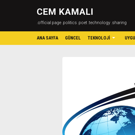
CEM KAMALI
.official page .politics .poet .technology .sharing
ANA SAYFA
GÜNCEL
TEKNOLOJI
UYG