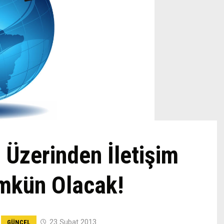
ı Üzerinden İletişim
mkün Olacak!
n
23 Şubat 2013
GÜNCEL