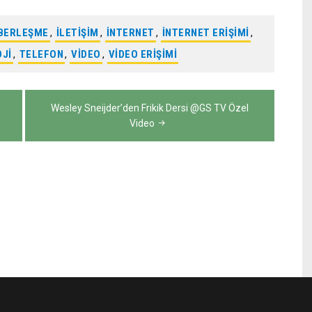
BERLEŞME
,
ILETIŞIM
,
INTERNET
,
INTERNET ERIŞIMI
,
JI
,
TELEFON
,
VIDEO
,
VIDEO ERIŞIMI
Wesley Sneijder’den Frikik Dersi @GS TV Özel
Video